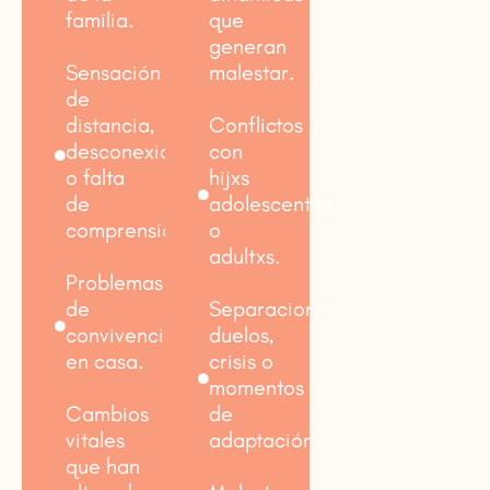
familia.
que
generan
Sensación
malestar.
de
distancia,
Conflictos
desconexión
con
o falta
hijxs
de
adolescentes
comprensión.
o
adultxs.
Problemas
de
Separaciones,
convivencia
duelos,
en casa.
crisis o
momentos
Cambios
de
vitales
adaptación.
que han