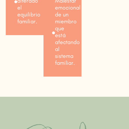
alterado
Malestar
el
emocional
equilibrio
de un
familiar.
miembro
que
está
afectando
al
sistema
familiar.